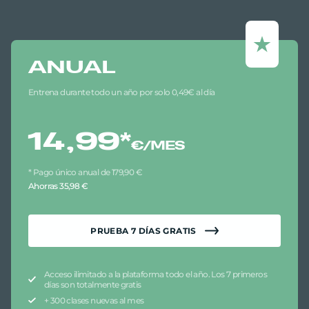
ANUAL
Entrena durante todo un año por solo 0,49€ al día
14,99
*
€/MES
* Pago único anual de 179,90 €
Ahorras 35,98 €
PRUEBA
7
DÍAS GRATIS
Acceso ilimitado a la plataforma todo el año. Los 7 primeros
días son totalmente gratis
+ 300 clases nuevas al mes