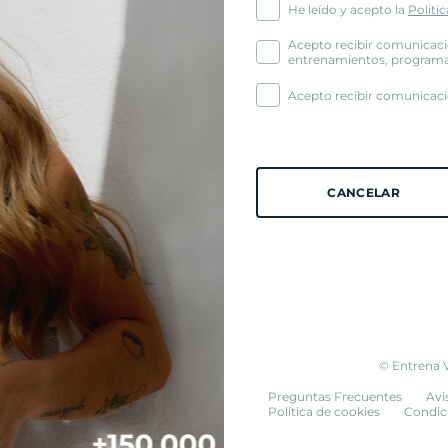
He leído y acepto la
Politi
Acepto recibir comunicaci
entrenamientos, programas,
Acepto recibir comunicacio
CANCELAR
© Entrena V
Preguntas Frecuentes
Avi
Política de cookies
Condic