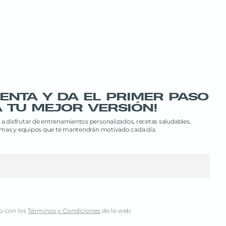
UENTA Y DA EL PRIMER PASO
 TU MEJOR VERSIÓN!
a a disfrutar de entrenamientos personalizados, recetas saludables,
amas y equipos que te mantendrán motivado cada día.
o con los
Términos y Condiciones
de la web