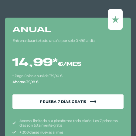
ANUAL
Entrena durante todo un año por solo 0,49€ al día
14,99
*
€/MES
* Pago único anual de 179,90 €
Ahorras 35,98 €
PRUEBA
7
DÍAS GRATIS
Acceso ilimitado a la plataforma todo el año. Los 7 primeros
días son totalmente gratis
+ 300 clases nuevas al mes