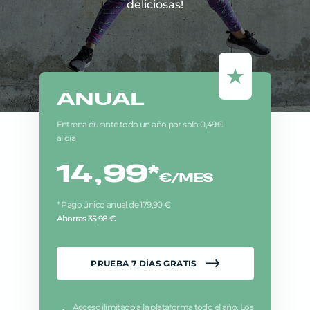
deliciosas!
ANUAL
Entrena durante todo un año por solo 0,49€
al día
14,99
*
€/MES
* Pago único anual de 179,90 €
Ahorras 35,98 €
PRUEBA
7
DÍAS GRATIS
Acceso ilimitado a la plataforma todo el año. Los