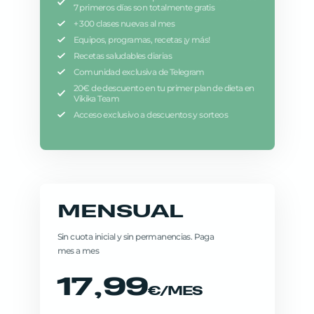
7 primeros días son totalmente gratis
+ 300 clases nuevas al mes
Equipos, programas, recetas ¡y más!
Recetas saludables diarias
Comunidad exclusiva de Telegram
20€ de descuento en tu primer plan de dieta en
Vikika Team
Acceso exclusivo a descuentos y sorteos
MENSUAL
Sin cuota inicial y sin permanencias. Paga
mes a mes
17,99
€/MES