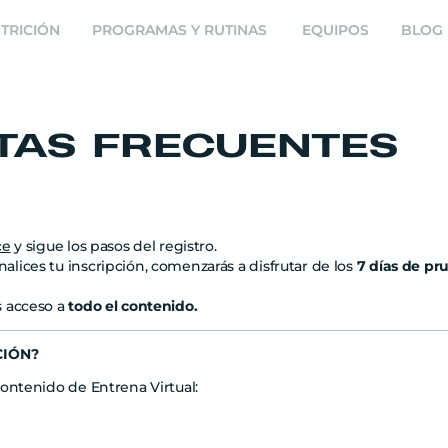
TRICIÓN
PROGRAMAS Y RUTINAS
EQUIPOS
BLOG
TAS FRECUENTES
ce
y sigue los pasos del registro.
lices tu inscripción, comenzarás a disfrutar de los
7
días de pru
s acceso a
todo el contenido.
CIÓN?
contenido de Entrena Virtual: