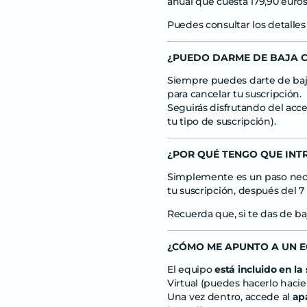
anual que cuesta
179,90
euros
Puedes consultar los detalles
¿PUEDO DARME DE BAJA 
Siempre puedes darte de baja d
para cancelar tu suscripción.
Seguirás disfrutando del acc
tu tipo de suscripción).
¿POR QUÉ TENGO QUE INT
Simplemente es un paso necesa
tu suscripción, después del
7
Recuerda que, si te das de ba
¿CÓMO ME APUNTO A UN 
El equipo
está incluido en la
Virtual (puedes hacerlo hacie
Una vez dentro, accede al
ap