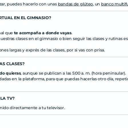
ar, puedes hacerlo con unas
bandas de glúteo
, un
banco multif
RTUAL EN EL GIMNASIO?
nal que
te acompaña a donde vayas
.
estras clases en el gimnasio o bien seguir las clases y rutinas e
s largas y exprés de las clases, por si vas con prisa.
LAS CLASES?
do quieras
, aunque se publican a las 5:00 a. m. (hora peninsular).
adas en la plataforma, para que puedas hacerlas otro día, repeti
LA TV?
nido directamente a tu televisor.