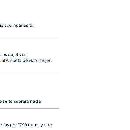
 que acompañes tu
tos objetivos.
, abs, suelo pélvico, mujer,
o se te cobrará nada
.
 días por
17,99
euros y otro