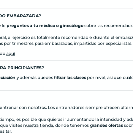
NDO EMBARAZADA?
 le
preguntes a tu médico o ginecólogo
sobre las recomendacion
ral, el ejercicio es totalmente recomendable durante el embar
as por trimestres para embarazadas, impartidas por especialistas 
ido
aquí
RA PRINCIPIANTES?
iciación
y además puedes
filtrar las clases
por nivel, así que cua
entrenar con nosotros. Los entrenadores siempre ofrecen alterna
tiempo, es posible que quieras ir aumentando la intensidad y adq
que visites
nuestra tienda
, donde tenemos
grandes ofertas
sobr
sitar.