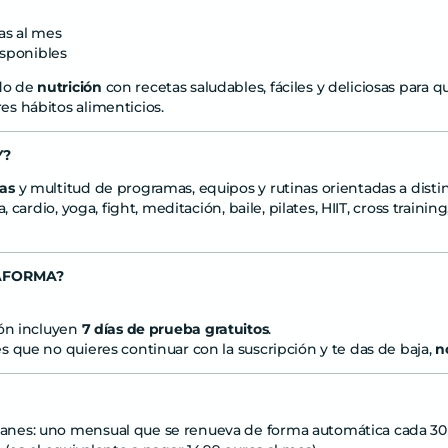
as al mes
isponibles
do de
nutrición
con recetas saludables, fáciles y deliciosas para
s hábitos alimenticios.
Y?
nas
y multitud de programas, equipos y rutinas orientadas a distin
, cardio, yoga, fight, meditación, baile, pilates, HIIT, cross training
AFORMA?
ión incluyen
7
días de prueba gratuitos
.
 que no quieres continuar con la suscripción y te das de baja,
n
nes: uno mensual que se renueva de forma automática cada 30