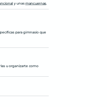
uncional
y unas
mancuernas
.
specíficas para gimnasio que
rlas u organizarte como