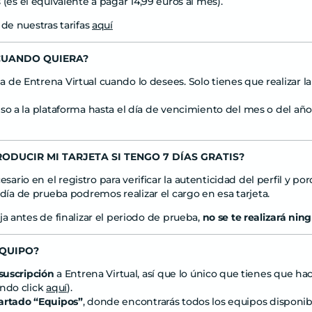
 (es el equivalente a pagar
14,99
euros al mes).
 de nuestras tarifas
aquí
CUANDO QUIERA?
e Entrena Virtual cuando lo desees. Solo tienes que realizar la s
eso a la plataforma hasta el día de vencimiento del mes o del a
RODUCIR MI TARJETA SI TENGO
7
DÍAS GRATIS?
rio en el registro para verificar la autenticidad del perfil y po
día de prueba podremos realizar el cargo en esa tarjeta.
ja antes de finalizar el periodo de prueba,
no se te realizará nin
EQUIPO?
 suscripción
a Entrena Virtual, así que lo único que tienes que hac
ndo click
aquí
).
artado “Equipos”
, donde encontrarás todos los equipos disponi