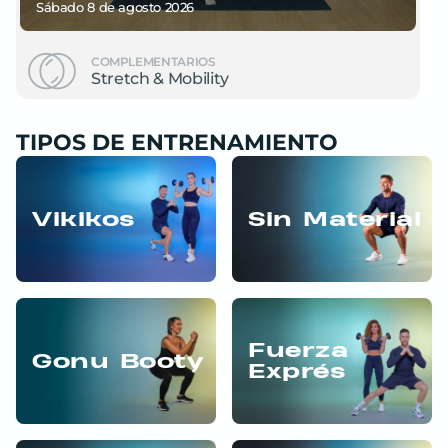
sábado 8
de
agosto 2026
COMPLEMENTARIOS
Stretch & Mobility
TIPOS DE ENTRENAMIENTO
Vikikos
Sin Material
Fuerza
Gonu Booty
Exprés