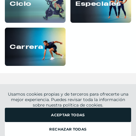
Ciclo
Especiales
Carrera
Usamos cookies propias y de terceros para ofrecerte una
mejor experiencia. Puedes revisar toda la información
sobre nuestra
Blog
Tienda
política de cookies.
Nutrición
ACEPTAR TODAS
© Entrena Virtual 2020-
2026
. Todos los derechos reservados.
RECHAZAR TODAS
Preguntas Frecuentes
Aviso legal
Política de privacidad