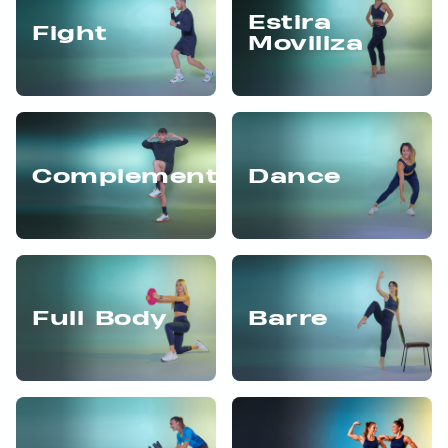
Estira
Fight
Moviliza
Complementarios
Dance
Full Body
Barre