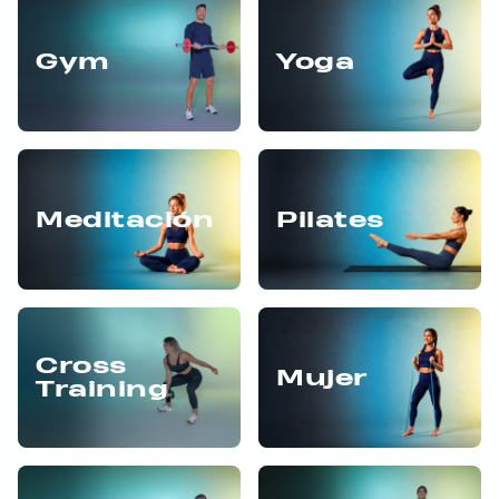
Gym
Yoga
Meditación
Pilates
Cross
Mujer
Training