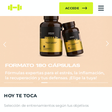
ACCEDE
FORMATO 180 CÁPSULAS
Fórmulas expertas para el estrés, la inflamación,
la recuperación y tus defensas. ¡Elige la tuya!
HOY TE TOCA
EMPEZAR ENTRENO
Selección de entrenamientos según tus objetivos