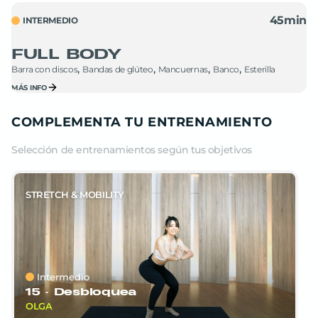
#PLANESVERANO SEM6
45
min
INTERMEDIO
JAVI
FULL BODY
Barra con discos
Bandas de glúteo
Mancuernas
Banco
Esterilla
MÁS INFO
COMPLEMENTA TU ENTRENAMIENTO
Selección de entrenamientos según tus objetivos
STRETCH & MOBILITY
Intermedio
15 ·
Desbloquea
OLGA