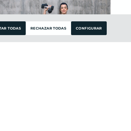
FILTRAR
TAR TODAS
RECHAZAR TODAS
CONFIGURAR
Intermedio
30 ·
Active Flow
OLGA
martes 10
de
marzo 2026
POWER PILATES
Intermedio
30 ·
Sculpt & Power
OLGA
martes 24
de
febrero 2026