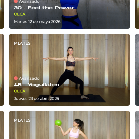
Avanzado
30 ·
Feel the Power
OLGA
martes 12
de
mayo 2026
PILATES
Avanzado
45 ·
Yoguilates
OLGA
jueves 23
de
abril 2026
PILATES