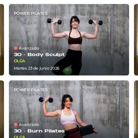
POWER PILATES
Avanzado
30 ·
Body Sculpt
OLGA
martes 23
de
junio 2026
POWER PILATES
Avanzado
30 ·
Burn Pilates
OLGA