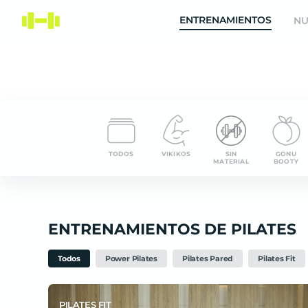
Entrena Virtual | App de Entrenamiento y Nutrición Onl
ENTRENAMIENTOS
NU
TODOS
VIKIKOS
SIN
GONU
MATERIAL
BOOTY
ENTRENAMIENTOS DE PILATES
Todos
Power Pilates
Pilates Pared
Pilates Fit
PILATES FIT