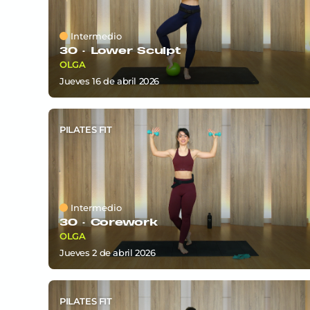
Intermedio
30 ·
Lower Sculpt
OLGA
jueves 16
de
abril 2026
PILATES FIT
Intermedio
30 ·
Corework
OLGA
jueves 2
de
abril 2026
PILATES FIT