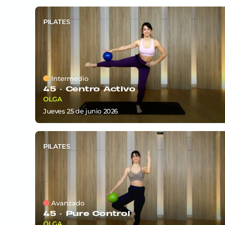
PILATES
Intermedio
45 ·
Centro Activo
OLGA
jueves 25
de
junio 2026
PILATES
Avanzado
45 ·
Pure Control
OLGA