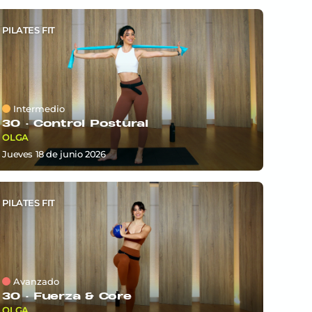
PILATES FIT
Intermedio
30 ·
Control Postural
OLGA
jueves 18
de
junio 2026
PILATES FIT
Avanzado
30 ·
Fuerza & Core
OLGA