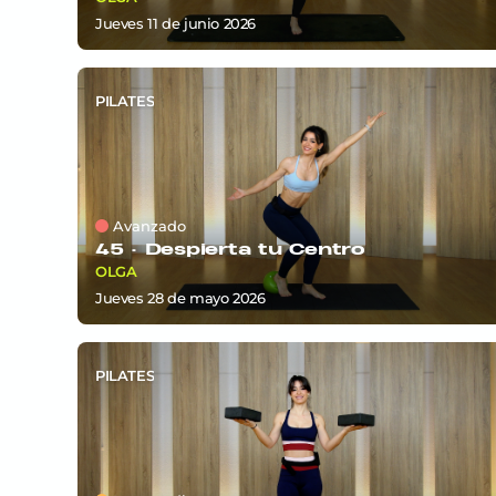
jueves 11
de
junio 2026
PILATES
Avanzado
45 ·
Despierta tu Centro
OLGA
jueves 28
de
mayo 2026
PILATES