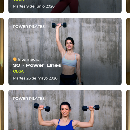
martes 9
de
junio 2026
POWER PILATES
Intermedio
30 ·
Power Lines
OLGA
martes 26
de
mayo 2026
POWER PILATES