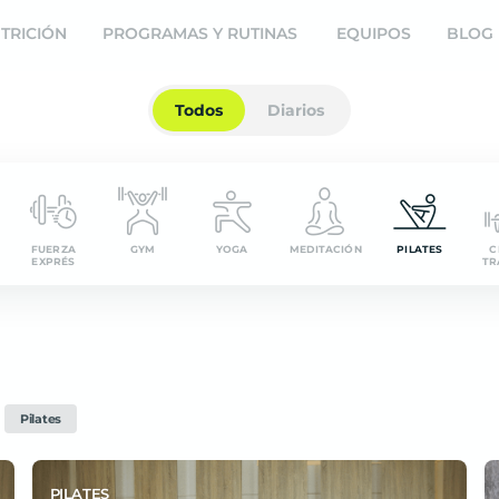
ine
TRICIÓN
PROGRAMAS Y RUTINAS
EQUIPOS
BLOG
Todos
Diarios
FUERZA
GYM
YOGA
MEDITACIÓN
PILATES
C
EXPRÉS
TR
Pilates
PILATES