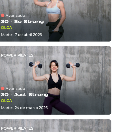
Avanzado
30 ·
So Strong
OLGA
martes 7
de
abril 2026
POWER PILATES
Avanzado
30 ·
Just Strong
OLGA
martes 24
de
marzo 2026
POWER PILATES