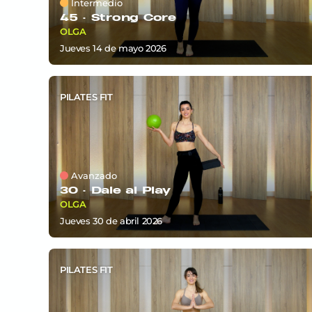
Intermedio
45 ·
Strong Core
OLGA
jueves 14
de
mayo 2026
PILATES FIT
Avanzado
30 ·
Dale al Play
OLGA
jueves 30
de
abril 2026
PILATES FIT