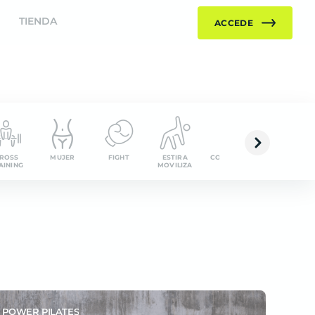
TIENDA
ACCEDE
ROSS
MUJER
FIGHT
ESTIRA
COMPLEMENTARIOS
DANCE
AINING
MOVILIZA
POWER PILATES