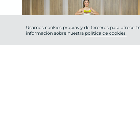
Usamos cookies propias y de terceros para ofrecerte
Intermedio
información sobre nuestra
política de cookies.
30 ·
Burn Pilates
OLGA
jueves 19
de
marzo 2026
PILATES FIT
Avanzado
30 ·
Body Control
OLGA
jueves 5
de
marzo 2026