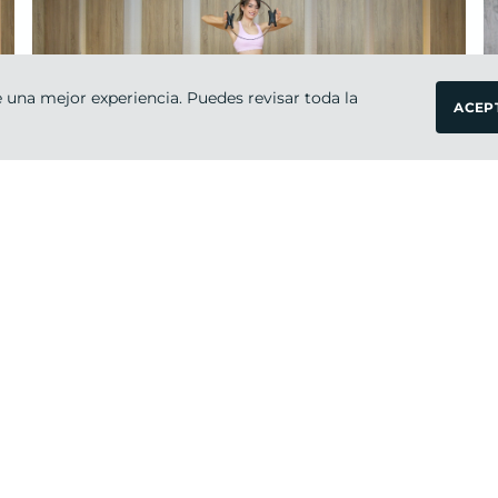
 una mejor experiencia. Puedes revisar toda la
ACEP
Avanzado
30 ·
Encuentra-te
OLGA
jueves 12
de
marzo 2026
PILATES FIT
Intermedio
30 ·
Pilates Flow
OLGA
jueves 26
de
febrero 2026