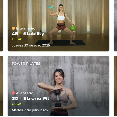
Intermedio
45 ·
Stability
OLGA
jueves 30
de
julio 2026
POWER PILATES
Avanzado
30 ·
Strong Fit
OLGA
martes 7
de
julio 2026