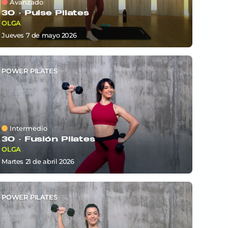
Avanzado
30 ·
Pulse Pilates
OLGA
jueves 7
de
mayo 2026
POWER PILATES
Intermedio
30 ·
Fusión Pilates
OLGA
martes 21
de
abril 2026
POWER PILATES