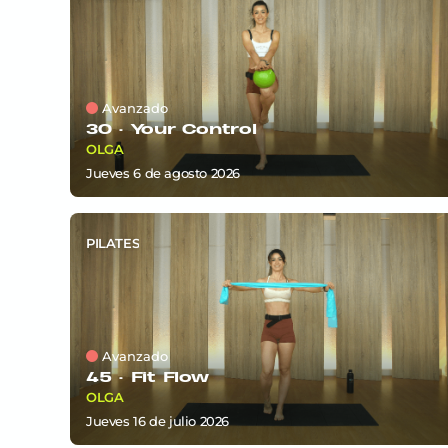
Avanzado
30 ·
Your Control
OLGA
jueves 6
de
agosto 2026
PILATES
Avanzado
45 ·
Fit Flow
OLGA
jueves 16
de
julio 2026