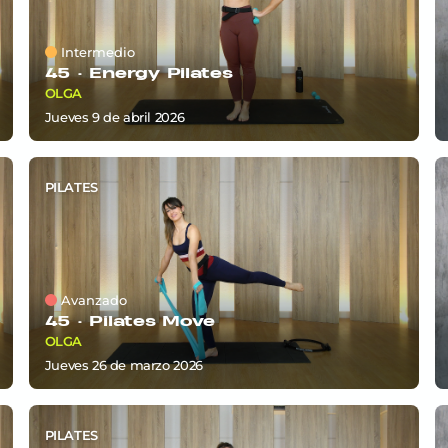
Intermedio
45 ·
Energy Pilates
OLGA
jueves 9
de
abril 2026
PILATES
Avanzado
45 ·
Pilates Move
OLGA
jueves 26
de
marzo 2026
PILATES