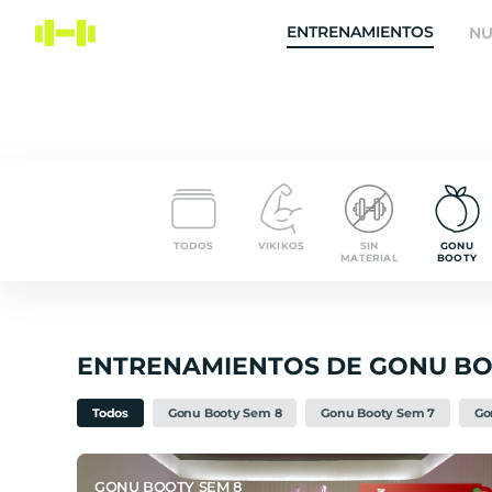
Entrena Virtual | App de Entrenamiento y Nutrición Onl
ENTRENAMIENTOS
NU
TODOS
VIKIKOS
SIN
GONU
MATERIAL
BOOTY
ENTRENAMIENTOS DE GONU B
Todos
Gonu Booty Sem 8
Gonu Booty Sem 7
Go
GONU BOOTY SEM 8