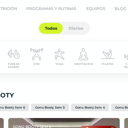
ine
TRICIÓN
PROGRAMAS Y RUTINAS
EQUIPOS
BLOG
Todos
Diarios
FUERZA
GYM
YOGA
MEDITACIÓN
PILATES
C
EXPRÉS
TR
OOTY
nu Booty Sem 6
Gonu Booty Sem 5
Gonu Booty Sem 4
Gonu B
GONU BOOTY SEM 8