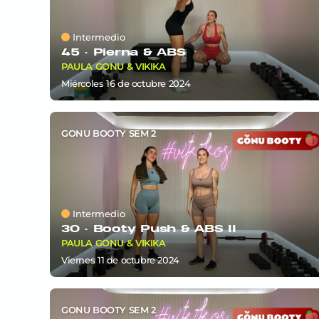
Intermedio
45 ·
Pierna & ABS
PAULA GONU & VIKIKA
miércoles 16
de
octubre 2024
GONU BOOTY SEM 2
Intermedio
30 ·
Booty Push & ABS II
PAULA GONU & VIKIKA
viernes 11
de
octubre 2024
GONU BOOTY SEM 2