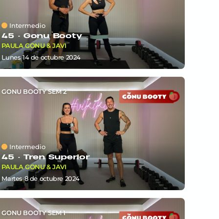
Intermedio
45 ·
Gonu Booty
PAULA GONU & JAVI
lunes 14
de
octubre 2024
GONU BOOTY SEM 2
Intermedio
45 ·
Tren Superior
PAULA GONU & JAVI
martes 8
de
octubre 2024
GONU BOOTY SEM 1