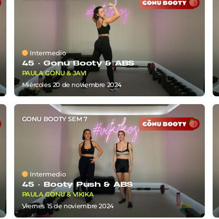
Intermedio
45 ·
Gonu Booty & ABS
PAULA GONU & JAVI
miércoles 20
de
noviembre 2024
GONU BOOTY SEM 7
Intermedio
45 ·
Booty Push & ABS
PAULA GONU & VIKIKA
viernes 15
de
noviembre 2024