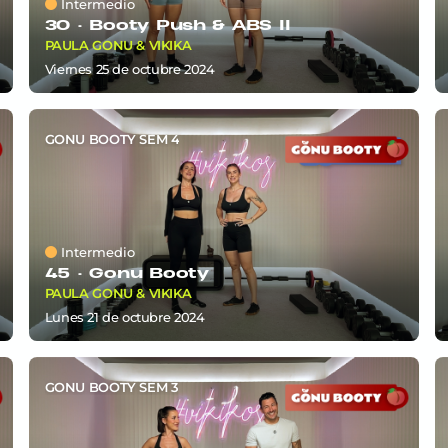
Intermedio
30 ·
Booty Push & ABS II
PAULA GONU & VIKIKA
viernes 25
de
octubre 2024
GONU BOOTY SEM 4
Intermedio
45 ·
Gonu Booty
PAULA GONU & VIKIKA
lunes 21
de
octubre 2024
GONU BOOTY SEM 3