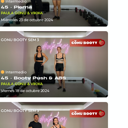
Intermedio
45 ·
Pierna
PAULA GONU & VIKIKA
miércoles 23
de
octubre 2024
GONU BOOTY SEM 3
Intermedio
45 ·
Booty Push & ABS
PAULA GONU & VIKIKA
viernes 18
de
octubre 2024
GONU BOOTY SEM 3