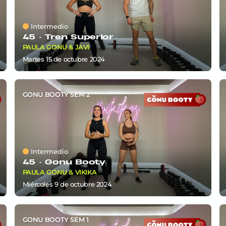
Intermedio
45 ·
Tren Superior
PAULA GONU & JAVI
martes 15
de
octubre 2024
GONU BOOTY SEM 2
Intermedio
45 ·
Gonu Booty
PAULA GONU & VIKIKA
miércoles 9
de
octubre 2024
GONU BOOTY SEM 1