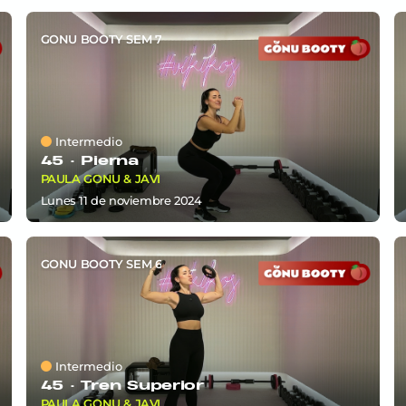
GONU BOOTY SEM 7
Intermedio
45 ·
Pierna
PAULA GONU & JAVI
lunes 11
de
noviembre 2024
GONU BOOTY SEM 6
Intermedio
45 ·
Tren Superior
PAULA GONU & JAVI