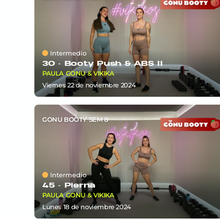
Intermedio
30 ·
Booty Push & ABS II
PAULA GONU & VIKIKA
viernes 22
de
noviembre 2024
GONU BOOTY SEM 8
Intermedio
45 ·
Pierna
PAULA GONU & VIKIKA
lunes 18
de
noviembre 2024