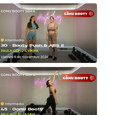
GONU BOOTY SEM 6
Intermedio
30 ·
Booty Push & ABS II
PAULA GONU & VIKIKA
viernes 8
de
noviembre 2024
GONU BOOTY SEM 6
Intermedio
45 ·
Gonu Booty
PAULA GONU & JAVI