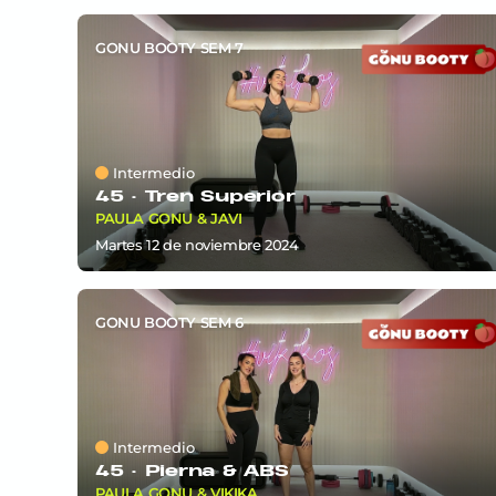
GONU BOOTY SEM 7
Intermedio
45 ·
Tren Superior
PAULA GONU & JAVI
martes 12
de
noviembre 2024
GONU BOOTY SEM 6
Intermedio
45 ·
Pierna & ABS
PAULA GONU & VIKIKA