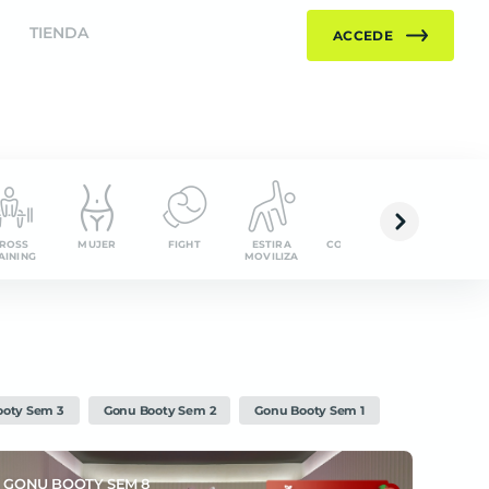
TIENDA
ACCEDE
ROSS
MUJER
FIGHT
ESTIRA
COMPLEMENTARIOS
DANCE
AINING
MOVILIZA
ooty Sem 3
Gonu Booty Sem 2
Gonu Booty Sem 1
GONU BOOTY SEM 8