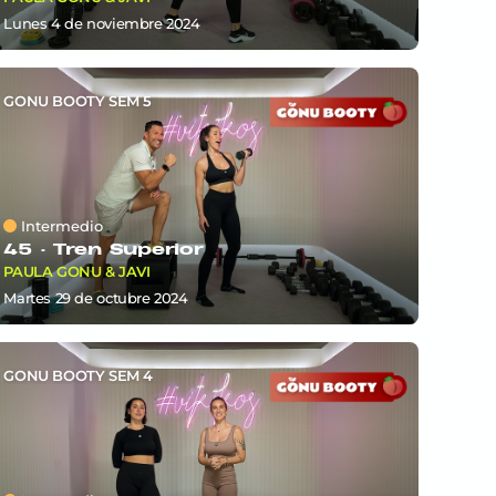
lunes 4
de
noviembre 2024
GONU BOOTY SEM 5
Intermedio
45 ·
Tren Superior
PAULA GONU & JAVI
martes 29
de
octubre 2024
GONU BOOTY SEM 4