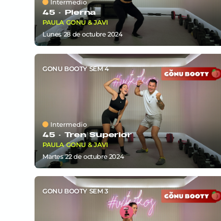
Intermedio
45 ·
Pierna
PAULA GONU & JAVI
lunes 28
de
octubre 2024
GONU BOOTY SEM 4
Intermedio
45 ·
Tren Superior
PAULA GONU & JAVI
martes 22
de
octubre 2024
GONU BOOTY SEM 3