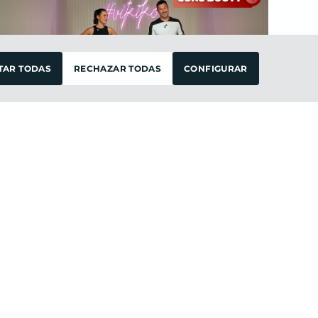
FILTRAR
TAR TODAS
RECHAZAR TODAS
CONFIGURAR
Intermedio
45 ·
Pierna & ABS
PAULA GONU & JAVI
miércoles 2
de
octubre 2024