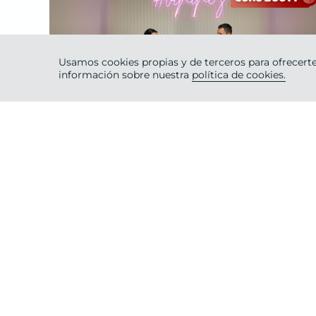
Usamos cookies propias y de terceros para ofrecerte
Intermedio
información sobre nuestra
política de cookies.
45 ·
Pierna
PAULA GONU & JAVI
lunes 7
de
octubre 2024
GONU BOOTY SEM 1
Intermedio
45 ·
Tren Superior
PAULA GONU & JAVI
martes 1
de
octubre 2024