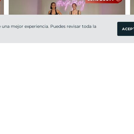
 una mejor experiencia. Puedes revisar toda la
ACEP
Intermedio
45 ·
Booty Push & ABS I
PAULA GONU & VIKIKA
viernes 4
de
octubre 2024
GONU BOOTY SEM 1
Intermedio
45 ·
Gonu Booty
PAULA GONU & VIKIKA
lunes 30
de
septiembre 2024