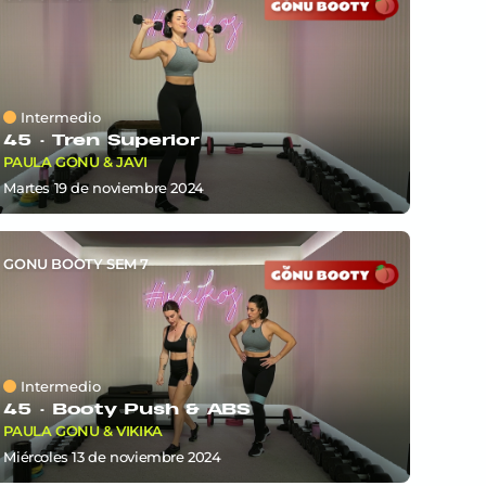
Intermedio
45 ·
Tren Superior
PAULA GONU & JAVI
martes 19
de
noviembre 2024
GONU BOOTY SEM 7
Intermedio
45 ·
Booty Push & ABS
PAULA GONU & VIKIKA
miércoles 13
de
noviembre 2024