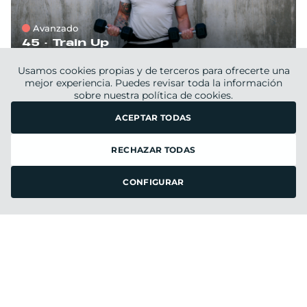
Avanzado
45 ·
Train Up
DAVID
Usamos cookies propias y de terceros para ofrecerte una
martes 2
de
junio 2026
mejor experiencia. Puedes revisar toda la información
sobre nuestra
política de cookies.
ACEPTAR TODAS
PUMP 360
RECHAZAR TODAS
FILTRAR
CONFIGURAR
Intermedio
45 ·
Pump 360
ANDREA & ESTHER
sábado 30
de
mayo 2026
FULL BODY WORKOUT