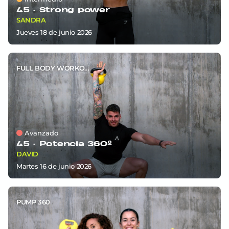
45 ·
Strong power
SANDRA
jueves 18
de
junio 2026
FULL BODY WORKOUT
Avanzado
45 ·
Potencia 360º
DAVID
martes 16
de
junio 2026
PUMP 360