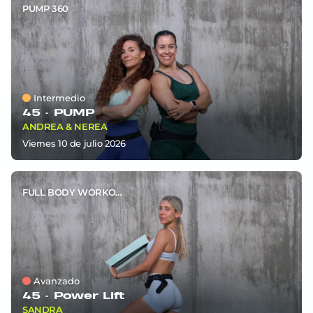
PUMP 360
Intermedio
45 ·
PUMP
ANDREA & NEREA
viernes 10
de
julio 2026
FULL BODY WORKOUT
Avanzado
45 ·
Power Lift
SANDRA