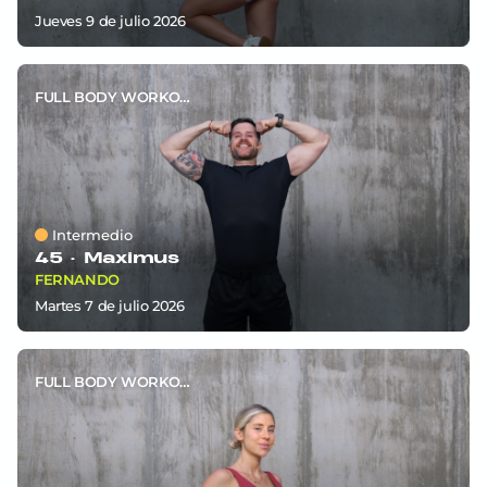
jueves 9
de
julio 2026
FULL BODY WORKOUT
Intermedio
45 ·
Maximus
FERNANDO
martes 7
de
julio 2026
FULL BODY WORKOUT