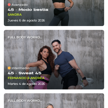
Avanzado
45 ·
Modo bestia
SANDRA
jueves 6
de
agosto 2026
FULL BODY WORKOUT
Intermedio
45 ·
Sweat 45
FERNANDO & ANDREA
martes 4
de
agosto 2026
FULL BODY WORKOUT