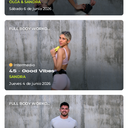
OLGA & SANDRA
sábado 6
de
junio 2026
FULL BODY WORKOUT
Intermedio
45 ·
Good Vibes
SANDRA
jueves 4
de
junio 2026
FULL BODY WORKOUT