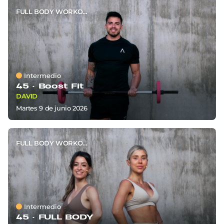
FULL BODY WORKOUT
Intermedio
45 ·
Boost Fit
DAVID
martes 9
de
junio 2026
FULL BODY WORKOUT
Intermedio
45 ·
FULL BODY