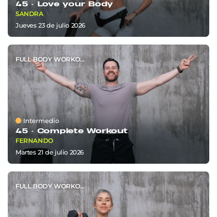
45 ·
Love your Body
SANDRA
jueves 23
de
julio 2026
FULL BODY WORKOUT
Intermedio
45 ·
Complete Workout
FERNANDO
martes 21
de
julio 2026
FULL BODY WORKOUT