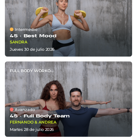
Intermedio
45 ·
Best Mood
SANDRA
jueves 30
de
julio 2026
FULL BODY WORKOUT
Avanzado
45 ·
Full Body Team
FERNANDO & ANDREA
martes 28
de
julio 2026