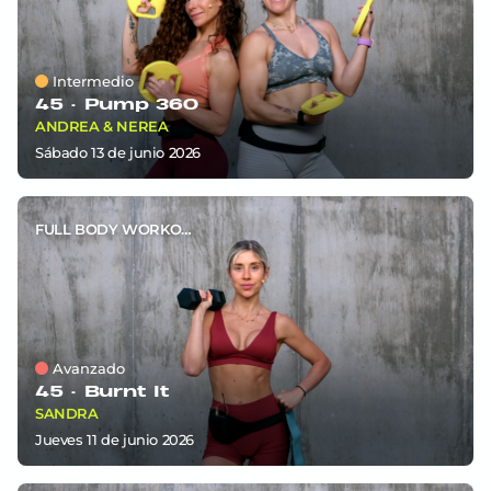
Intermedio
45 ·
Pump 360
ANDREA & NEREA
sábado 13
de
junio 2026
FULL BODY WORKOUT
Avanzado
45 ·
Burnt It
SANDRA
jueves 11
de
junio 2026