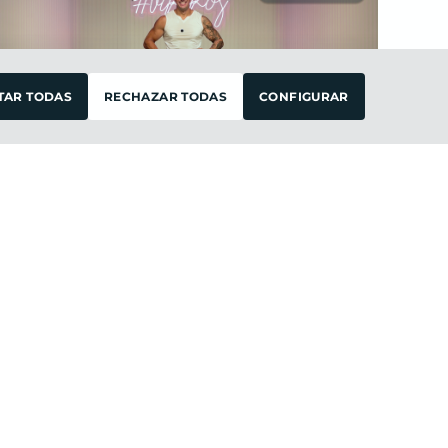
FILTRAR
TAR TODAS
RECHAZAR TODAS
CONFIGURAR
Intermedio
20 ·
Hombro & Pierna Exprés
JAVI
martes 21
de
julio 2026
#PLANESVERANO SEM3
Intermedio
45 ·
Full Body
JAVI
sábado 18
de
julio 2026