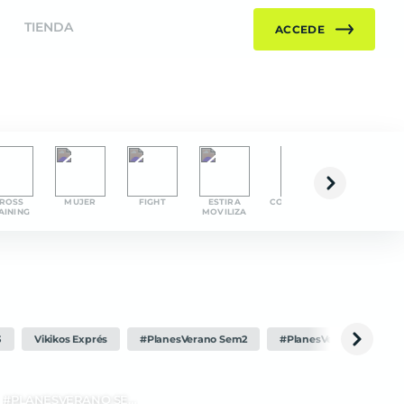
TIENDA
ACCEDE
ROSS
MUJER
FIGHT
ESTIRA
COMPLEMENTARIOS
DANCE
AINING
MOVILIZA
3
Vikikos Exprés
#PlanesVerano Sem2
#PlanesVerano Sem1
#PLANESVERANO SEM6