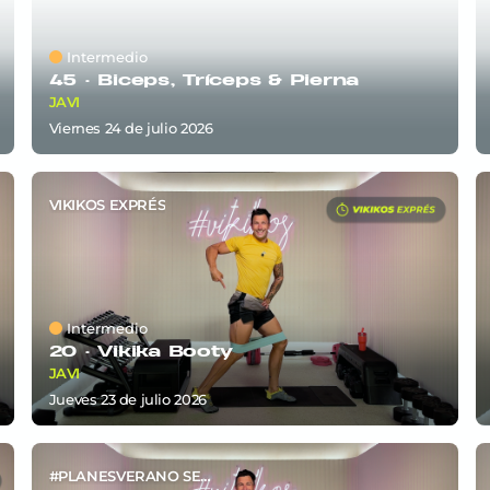
Intermedio
45 ·
Biceps, Tríceps & Pierna
JAVI
viernes 24
de
julio 2026
VIKIKOS EXPRÉS
Intermedio
20 ·
Vikika Booty
JAVI
jueves 23
de
julio 2026
#PLANESVERANO SEM4