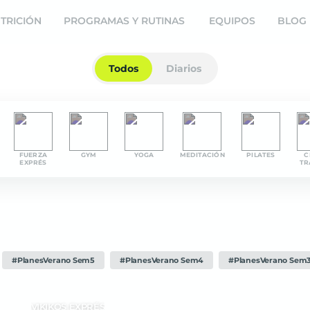
ine
TRICIÓN
PROGRAMAS Y RUTINAS
EQUIPOS
BLOG
Todos
Diarios
FUERZA
GYM
YOGA
MEDITACIÓN
PILATES
C
EXPRÉS
TR
#PlanesVerano Sem5
#PlanesVerano Sem4
#PlanesVerano Sem
VIKIKOS EXPRÉS