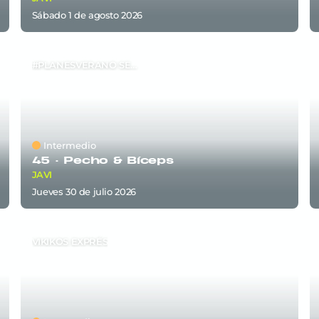
sábado 1
de
agosto 2026
#PLANESVERANO SEM5
Intermedio
45 ·
Pecho & Bíceps
JAVI
jueves 30
de
julio 2026
VIKIKOS EXPRÉS