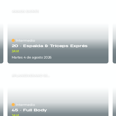
VIKIKOS EXPRÉS
Intermedio
20 ·
Espalda & Tríceps Exprés
JAVI
martes 4
de
agosto 2026
#PLANESVERANO SEM5
Intermedio
45 ·
Full Body
JAVI