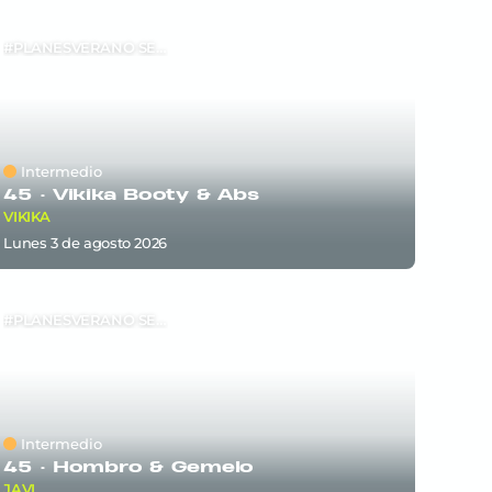
#PLANESVERANO SEM6
Intermedio
45 ·
Vikika Booty & Abs
VIKIKA
lunes 3
de
agosto 2026
#PLANESVERANO SEM5
Intermedio
45 ·
Hombro & Gemelo
JAVI