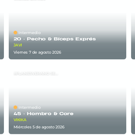
Intermedio
20 ·
Pecho & Bíceps Exprés
JAVI
viernes 7
de
agosto 2026
#PLANESVERANO SEM6
Intermedio
45 ·
Hombro & Core
VIKIKA
miércoles 5
de
agosto 2026