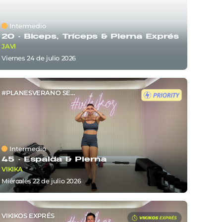
Intermedio
20 ·
Biceps, Tríceps & Pierna Exprés
JAVI
viernes 24
de
julio 2026
#PLANESVERANO SEM4
Intermedio
45 ·
Espalda & Pierna
VIKIKA
miércoles 22
de
julio 2026
VIKIKOS EXPRÉS