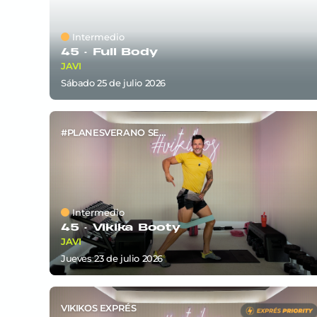
Intermedio
45 ·
Full Body
JAVI
sábado 25
de
julio 2026
#PLANESVERANO SEM4
Intermedio
45 ·
Vikika Booty
JAVI
jueves 23
de
julio 2026
VIKIKOS EXPRÉS