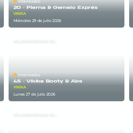
Intermedio
20 ·
Pierna & Gemelo Exprés
VIKIKA
miércoles 29
de
julio 2026
#PLANESVERANO SEM5
Intermedio
45 ·
Vikika Booty & Abs
VIKIKA
lunes 27
de
julio 2026
#PLANESVERANO SEM4