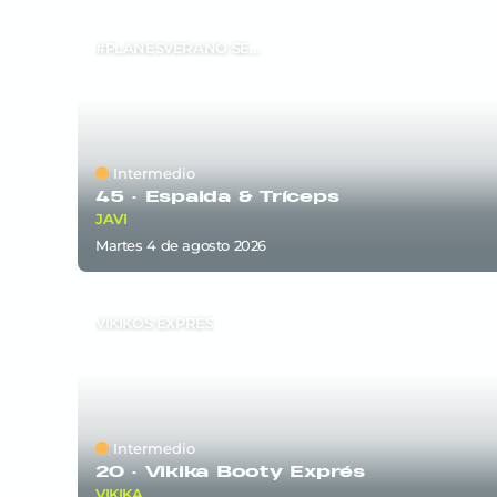
#PLANESVERANO SEM6
Intermedio
45 ·
Espalda & Tríceps
JAVI
martes 4
de
agosto 2026
VIKIKOS EXPRÉS
Intermedio
20 ·
Vikika Booty Exprés
VIKIKA