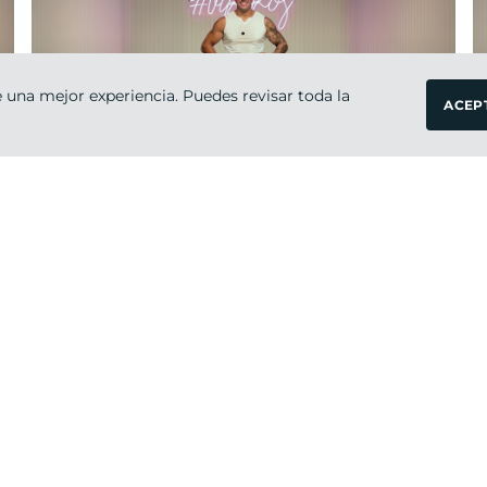
 una mejor experiencia. Puedes revisar toda la
ACEP
Intermedio
45 ·
Hombro & Pierna
JAVI
martes 21
de
julio 2026
VIKIKOS EXPRÉS
Intermedio
20 ·
Pecho & Pierna Exprés
VIKIKA
lunes 20
de
julio 2026