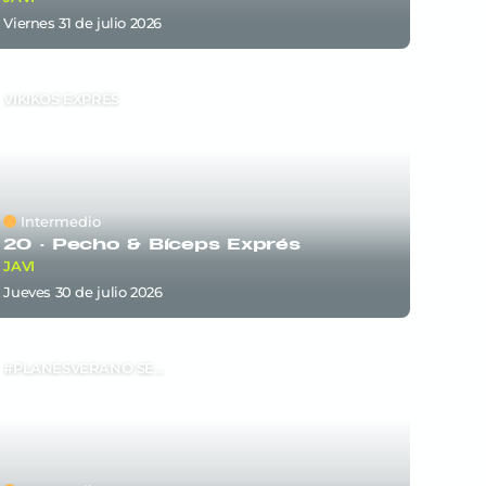
viernes 31
de
julio 2026
VIKIKOS EXPRÉS
Intermedio
20 ·
Pecho & Bíceps Exprés
JAVI
jueves 30
de
julio 2026
#PLANESVERANO SEM5