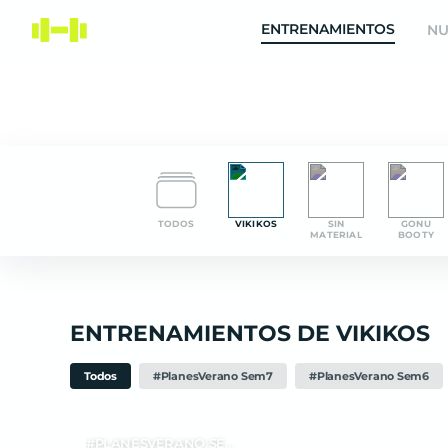
Entrena Virtual | App de Entrenamiento y Nutrición Onl
ENTRENAMIENTOS
NU
TODOS
VIKIKOS
SIN
GONU
MATERIAL
BOOTY
ENTRENAMIENTOS DE VIKIKOS
Todos
#PlanesVerano Sem7
#PlanesVerano Sem6
#PLANESVERANO SEM6