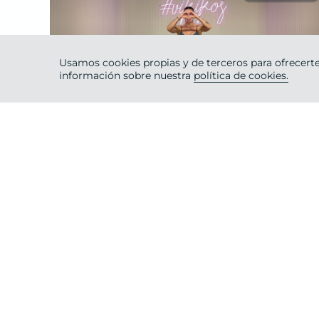
Usamos cookies propias y de terceros para ofrecerte
Intermedio
información sobre nuestra
política de cookies.
20 ·
Espalda & Pierna Exprés
VIKIKA
miércoles 22
de
julio 2026
#PLANESVERANO SEM4
Intermedio
45 ·
Pecho & Pierna
VIKIKA
lunes 20
de
julio 2026