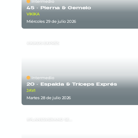
Intermedio
45 ·
Pierna & Gemelo
VIKIKA
miércoles 29
de
julio 2026
VIKIKOS EXPRÉS
Intermedio
20 ·
Espalda & Tríceps Exprés
JAVI
martes 28
de
julio 2026
#PLANESVERANO SEM4