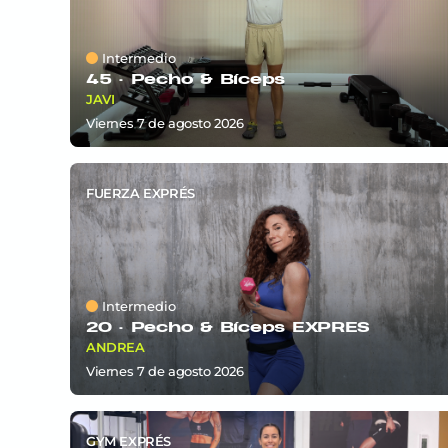
Intermedio
45 ·
Pecho & Bíceps
JAVI
viernes 7
de
agosto 2026
FUERZA EXPRÉS
Intermedio
20 ·
Pecho & Bíceps EXPRÉS
ANDREA
viernes 7
de
agosto 2026
GYM EXPRÉS