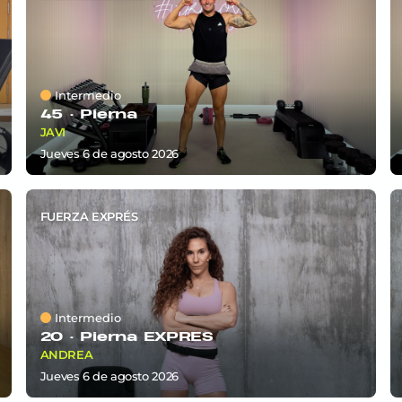
Intermedio
45 ·
Pierna
JAVI
jueves 6
de
agosto 2026
FUERZA EXPRÉS
Intermedio
20 ·
Pierna EXPRÉS
ANDREA
jueves 6
de
agosto 2026