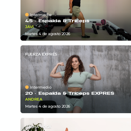
Intermedio
45 ·
Espalda & Tríceps
JAVI
martes 4
de
agosto 2026
FUERZA EXPRÉS
Intermedio
20 ·
Espalda & Tríceps EXPRÉS
ANDREA
martes 4
de
agosto 2026
HATHA YOGA