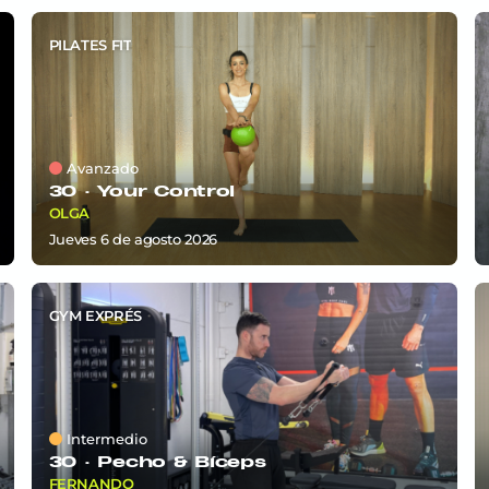
PILATES FIT
Avanzado
30 ·
Your Control
OLGA
jueves 6
de
agosto 2026
GYM EXPRÉS
Intermedio
30 ·
Pecho & Bíceps
FERNANDO