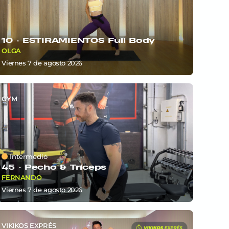
10 ·
ESTIRAMIENTOS Full Body
OLGA
viernes 7
de
agosto 2026
GYM
Intermedio
45 ·
Pecho & Tríceps
FERNANDO
viernes 7
de
agosto 2026
VIKIKOS EXPRÉS