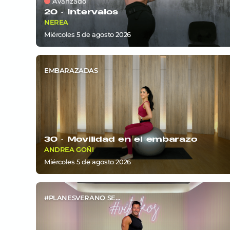
Avanzado
20 ·
Intervalos
NEREA
miércoles 5
de
agosto 2026
EMBARAZADAS
30 ·
Movilidad en el embarazo
ANDREA GOÑI
miércoles 5
de
agosto 2026
#PLANESVERANO SEM6