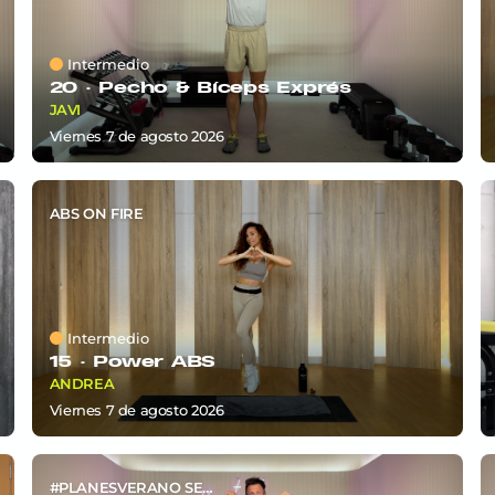
Intermedio
20 ·
Pecho & Bíceps Exprés
JAVI
viernes 7
de
agosto 2026
ABS ON FIRE
Intermedio
15 ·
Power ABS
ANDREA
viernes 7
de
agosto 2026
#PLANESVERANO SEM6