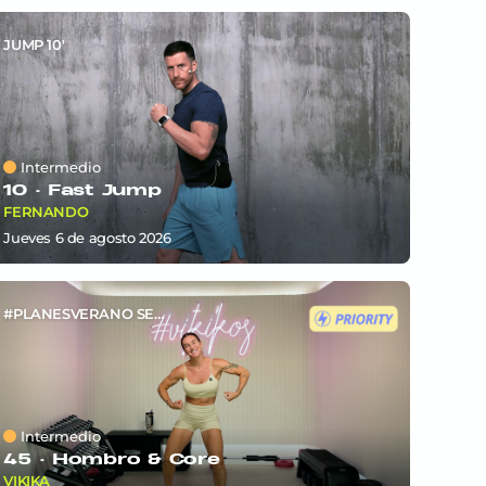
JUMP 10'
Intermedio
10 ·
Fast Jump
FERNANDO
jueves 6
de
agosto 2026
#PLANESVERANO SEM6
Intermedio
45 ·
Hombro & Core
VIKIKA