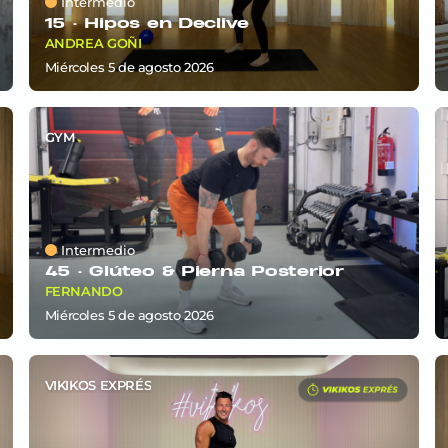
Intermedio
15 ·
Hipos en Declive
ANDREA GOÑI
miércoles 5
de
agosto 2026
GYM
Intermedio
45 ·
Glúteo & Pierna Posterior
FERNANDO
miércoles 5
de
agosto 2026
VIKIKOS EXPRÉS