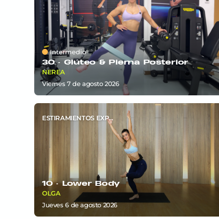
Intermedio
30 ·
Glúteo & Pierna Posterior
NEREA
viernes 7
de
agosto 2026
ESTIRAMIENTOS EXPRÉS
10 ·
Lower Body
OLGA
jueves 6
de
agosto 2026