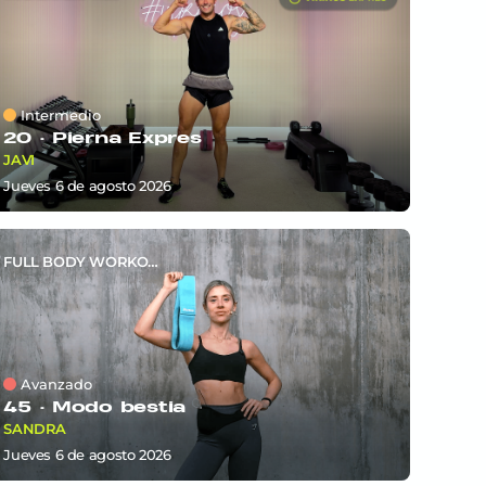
Intermedio
20 ·
Pierna Expres
JAVI
jueves 6
de
agosto 2026
FULL BODY WORKOUT
Avanzado
45 ·
Modo bestia
SANDRA
jueves 6
de
agosto 2026