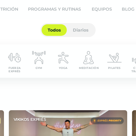
TRICIÓN
PROGRAMAS Y RUTINAS
EQUIPOS
BLOG
Todos
Diarios
FUERZA
GYM
YOGA
MEDITACIÓN
PILATES
C
EXPRÉS
TR
VIKIKOS EXPRÉS