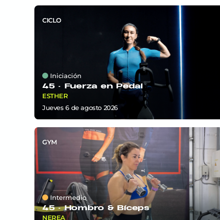
CICLO
Iniciación
45 ·
Fuerza en Pedal
ESTHER
jueves 6
de
agosto 2026
GYM
Intermedio
45 ·
Hombro & Bíceps
NEREA