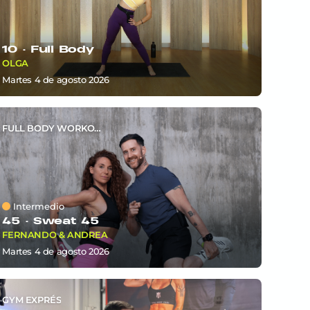
10 ·
Full Body
OLGA
martes 4
de
agosto 2026
FULL BODY WORKOUT
Intermedio
45 ·
Sweat 45
FERNANDO & ANDREA
martes 4
de
agosto 2026
GYM EXPRÉS