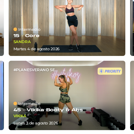
Intermedio
15 ·
Core
SANDRA
martes 4
de
agosto 2026
#PLANESVERANO SEM6
Intermedio
45 ·
Vikika Booty & Abs
VIKIKA
lunes 3
de
agosto 2026