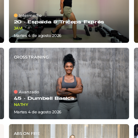
Intermedio
20 ·
Espalda & Tríceps Exprés
JAVI
martes 4
de
agosto 2026
CROSS TRAINING
Avanzado
45 ·
Dumbell Basics
NATHY
martes 4
de
agosto 2026
ABS ON FIRE