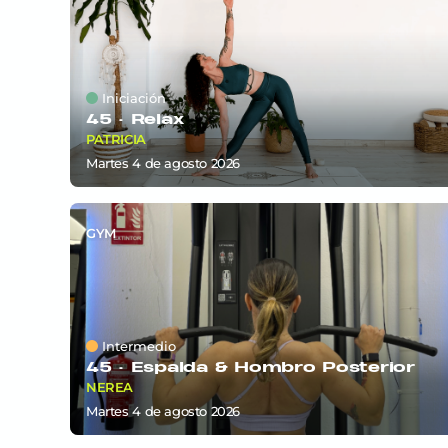
Iniciación
45 ·
Relax
PATRICIA
martes 4
de
agosto 2026
GYM
Intermedio
45 ·
Espalda & Hombro Posterior
NEREA
martes 4
de
agosto 2026