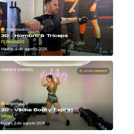
Intermedio
30 ·
Hombro & Tríceps
FERNANDO
martes 4
de
agosto 2026
VIKIKOS EXPRÉS
Intermedio
20 ·
Vikika Booty Exprés
VIKIKA
lunes 3
de
agosto 2026